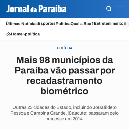
Esportes
Entretenimento
Bl
Últimas Notícias
Política
Qual a Boa?
Home
>
política
POLÍTICA
Mais 98 municípios da
Paraíba vão passar por
recadastramento
biométrico
Outras 23 cidades do Estado, incluindo Jo&atilde;o
Pessoa e Campina Grande, j&aacute; passaram pelo
processo em 2014.