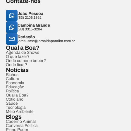
Contate-nos
João Pessoa
(83) 2106.1892
Campina Grande
(83) 3315-3204
Redação
jornalismo@jornaldaparaiba.com.br
Qual a Boa?
Agenda de Shows
O que fazer?
Onde comer e beber?
Onde ficar?
Notícias
Bichos
Cultura
Economia
Educação
Política
Qual a Boa?
Cotidiano
Saúde
Tecnologia
Meio Ambiente
Blogs
Caderno Animal
Conversa Política
Pleno Poder