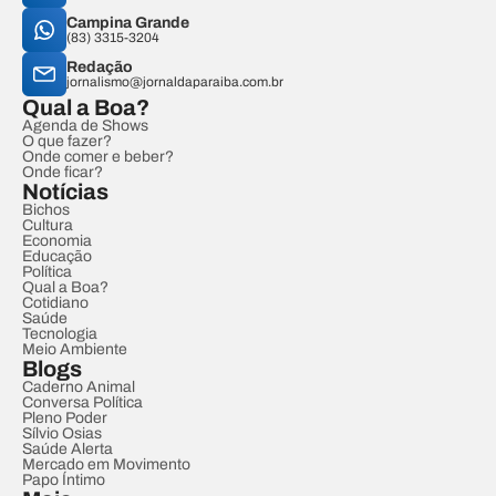
Campina Grande
(83) 3315-3204
Redação
jornalismo@jornaldaparaiba.com.br
Qual a Boa?
Agenda de Shows
O que fazer?
Onde comer e beber?
Onde ficar?
Notícias
Bichos
Cultura
Economia
Educação
Política
Qual a Boa?
Cotidiano
Saúde
Tecnologia
Meio Ambiente
Blogs
Caderno Animal
Conversa Política
Pleno Poder
Sílvio Osias
Saúde Alerta
Mercado em Movimento
Papo Íntimo