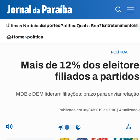
Esportes
Entretenimento
Bl
Últimas Notícias
Política
Qual a Boa?
Home
>
política
POLÍTICA
Mais de 12% dos eleitore
filiados a partidos
MDB e DEM lideram filiações; prazo para enviar relação à
Publicado em 09/04/2019 às 7:00 | Atualizado 