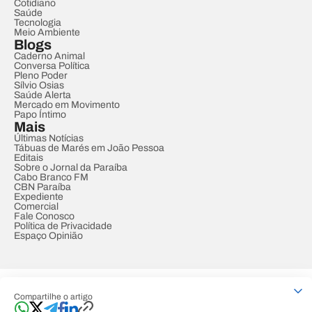
Cotidiano
Saúde
Tecnologia
Meio Ambiente
Blogs
Caderno Animal
Conversa Política
Pleno Poder
Sílvio Osias
Saúde Alerta
Mercado em Movimento
Papo Íntimo
Mais
Últimas Notícias
Tábuas de Marés em João Pessoa
Editais
Sobre o Jornal da Paraíba
Cabo Branco FM
CBN Paraíba
Expediente
Comercial
Fale Conosco
Política de Privacidade
Espaço Opinião
© REDE PARAÍBA DE COMUNICAÇÃO
Compartilhe o artigo