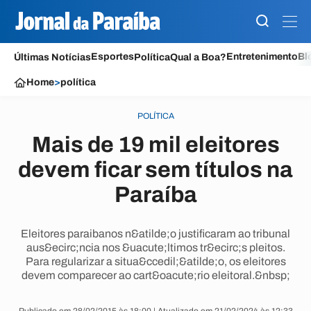
Esportes
Entretenimento
Bl
Últimas Notícias
Política
Qual a Boa?
Home
>
política
POLÍTICA
Mais de 19 mil eleitores
devem ficar sem títulos na
Paraíba
Eleitores paraibanos n&atilde;o justificaram ao tribunal
aus&ecirc;ncia nos &uacute;ltimos tr&ecirc;s pleitos.
Para regularizar a situa&ccedil;&atilde;o, os eleitores
devem comparecer ao cart&oacute;rio eleitoral.&nbsp;