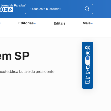
o
o
Jornal da Paraíba
Jornal da Paraíba
Editorias
Mais
Editais
 em SP
cute;blica Lula e do presidente