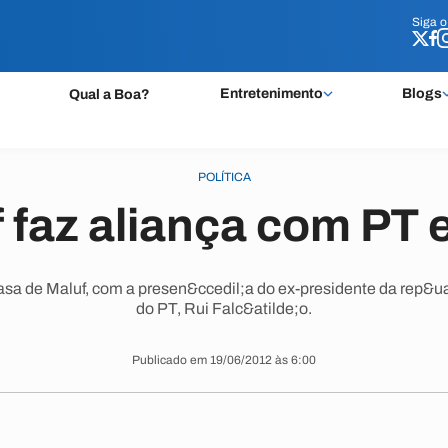
Siga 
Siga 
Entretenimento
Blogs
Qual a Boa?
POLÍTICA
 faz aliança com PT
casa de Maluf, com a presen&ccedil;a do ex-presidente da rep&ua
do PT, Rui Falc&atilde;o.
Publicado em 19/06/2012 às 6:00