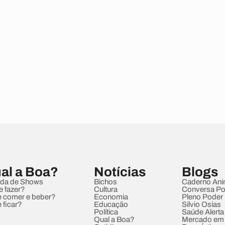
al a Boa?
Notícias
Blogs
da de Shows
Bichos
Caderno Ani
e fazer?
Cultura
Conversa Pol
 comer e beber?
Economia
Pleno Poder
 ficar?
Educação
Sílvio Osias
Política
Saúde Alerta
Qual a Boa?
Mercado em