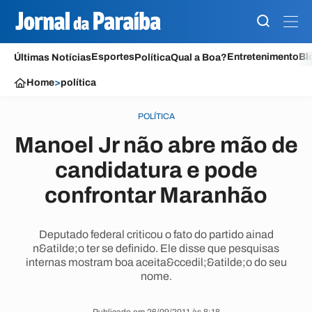
Esportes
Entretenimento
Bl
Últimas Notícias
Política
Qual a Boa?
Home
>
política
POLÍTICA
Manoel Jr não abre mão de
candidatura e pode
confrontar Maranhão
Deputado federal criticou o fato do partido ainad
n&atilde;o ter se definido. Ele disse que pesquisas
internas mostram boa aceita&ccedil;&atilde;o do seu
nome.