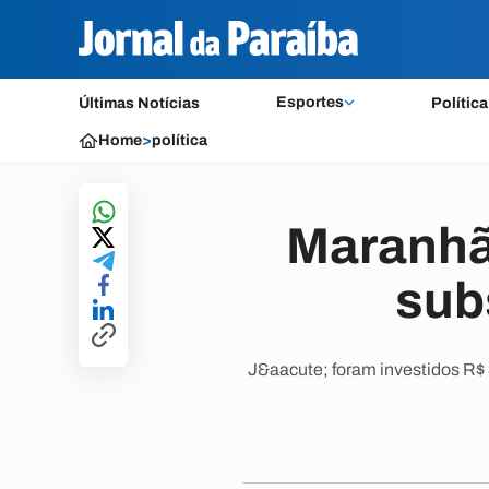
Esportes
Últimas Notícias
Política
Home
>
política
Maranhão
sub
J&aacute; foram investidos R$