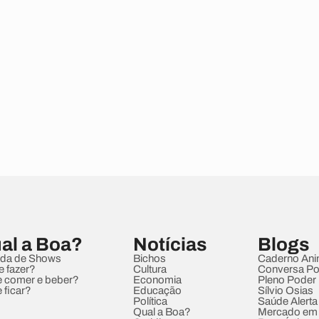
al a Boa?
Notícias
Blogs
da de Shows
Bichos
Caderno Ani
e fazer?
Cultura
Conversa Pol
 comer e beber?
Economia
Pleno Poder
 ficar?
Educação
Sílvio Osias
Política
Saúde Alerta
Qual a Boa?
Mercado em