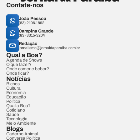
Contate-nos
João Pessoa
(83) 2106.1892
Campina Grande
(83) 3315-3204
Redação
jornalismo@jornaldaparaiba.com.br
Qual a Boa?
Agenda de Shows
O que fazer?
Onde comer e beber?
Onde ficar?
Notícias
Bichos
Cultura
Economia
Educação
Política
Qual a Boa?
Cotidiano
Saúde
Tecnologia
Meio Ambiente
Blogs
Caderno Animal
Conversa Política