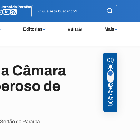
o
o
Jornal da Paraíba
Jornal da Paraíba
Editorias
Mais
Editais
na Câmara
peroso de
 Sertão da Paraíba