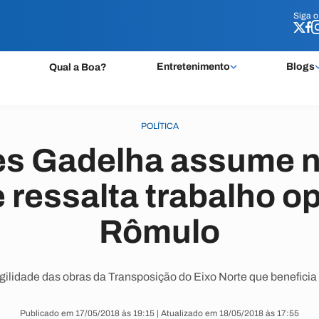
Siga 
Siga 
Entretenimento
Blogs
Qual a Boa?
POLÍTICA
s Gadelha assume 
e ressalta trabalho o
Rômulo
ilidade das obras da Transposição do Eixo Norte que beneficia
Publicado em 17/05/2018 às 19:15 | Atualizado em 18/05/2018 às 17:55