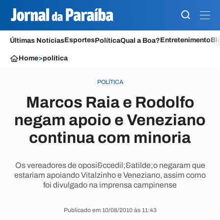
Esportes
Entretenimento
Bl
Últimas Notícias
Política
Qual a Boa?
Home
>
política
POLÍTICA
Marcos Raia e Rodolfo
negam apoio e Veneziano
continua com minoria
Os vereadores de oposi&ccedil;&atilde;o negaram que
estariam apoiando Vitalzinho e Veneziano, assim como
foi divulgado na imprensa campinense
Publicado em 10/08/2010 às 11:43