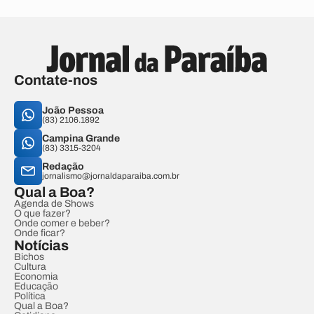
Contate-nos
João Pessoa
(83) 2106.1892
Campina Grande
(83) 3315-3204
Redação
jornalismo@jornaldaparaiba.com.br
Qual a Boa?
Agenda de Shows
O que fazer?
Onde comer e beber?
Onde ficar?
Notícias
Bichos
Cultura
Economia
Educação
Política
Qual a Boa?