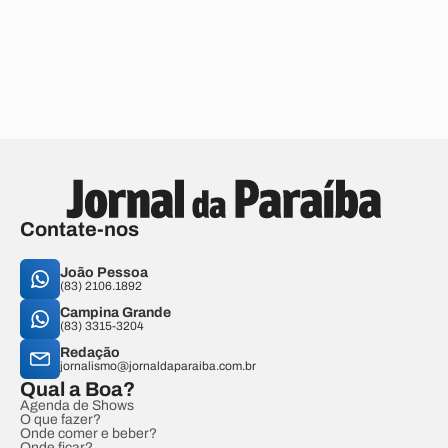
Contate-nos
João Pessoa
(83) 2106.1892
Campina Grande
(83) 3315-3204
Redação
jornalismo@jornaldaparaiba.com.br
Qual a Boa?
Agenda de Shows
O que fazer?
Onde comer e beber?
Onde ficar?