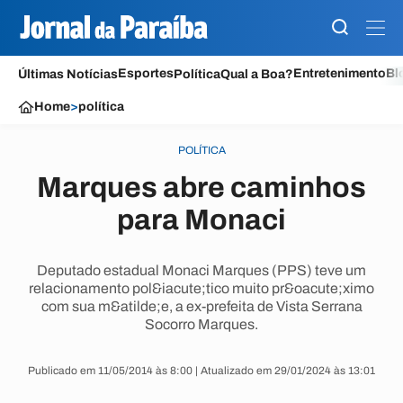
Esportes
Entretenimento
Bl
Últimas Notícias
Política
Qual a Boa?
Home
>
política
POLÍTICA
Marques abre caminhos
para Monaci
Deputado estadual Monaci Marques (PPS) teve um
relacionamento pol&iacute;tico muito pr&oacute;ximo
com sua m&atilde;e, a ex-prefeita de Vista Serrana
Socorro Marques.
Publicado em 11/05/2014 às 8:00 | Atualizado em 29/01/2024 às 13:01