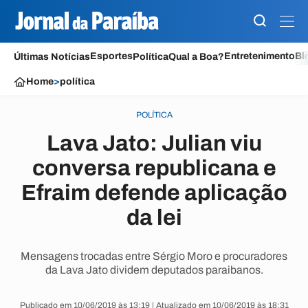
Esportes
Entretenimento
Bl
Últimas Notícias
Política
Qual a Boa?
Home
>
política
POLÍTICA
Lava Jato: Julian viu
conversa republicana e
Efraim defende aplicação
da lei
Mensagens trocadas entre Sérgio Moro e procuradores
da Lava Jato dividem deputados paraibanos.
Publicado em 10/06/2019 às 13:19 | Atualizado em 10/06/2019 às 18:31