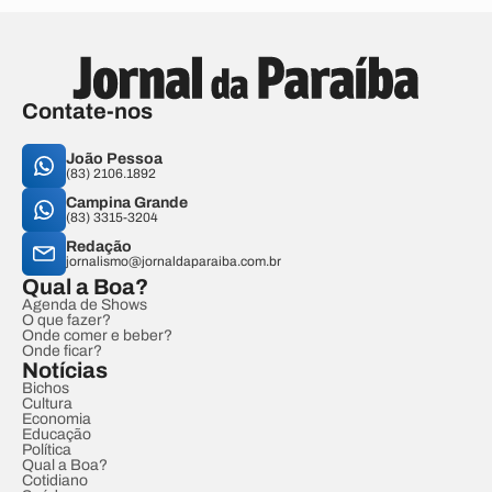
Contate-nos
João Pessoa
(83) 2106.1892
Campina Grande
(83) 3315-3204
Redação
jornalismo@jornaldaparaiba.com.br
Qual a Boa?
Agenda de Shows
O que fazer?
Onde comer e beber?
Onde ficar?
Notícias
Bichos
Cultura
Economia
Educação
Política
Qual a Boa?
Cotidiano