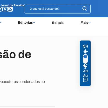
o
o
Jornal da Paraíba
Jornal da Paraíba
Editorias
Mais
Editais
são de
r&eacute;us condenados no