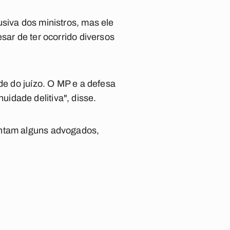
siva dos ministros, mas ele
sar de ter ocorrido diversos
de do juízo. O MP e a defesa
idade delitiva", disse.
entam alguns advogados,