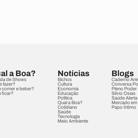
al a Boa?
Notícias
Blogs
da de Shows
Bichos
Caderno Ani
e fazer?
Cultura
Conversa Pol
 comer e beber?
Economia
Pleno Poder
 ficar?
Educação
Sílvio Osias
Política
Saúde Alerta
Qual a Boa?
Mercado em
Cotidiano
Papo Íntimo
Saúde
Tecnologia
Meio Ambiente