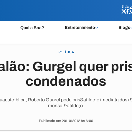
Siga 
Siga 
Entretenimento
Blogs
Qual a Boa?
POLÍTICA
lão: Gurgel quer pri
condenados
uacute;blica, Roberto Gurgel pede pris&atilde;o imediata dos 
mensal&atilde;o.
Publicado em 20/10/2012 às 6:00