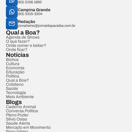
(83) 2106.1892
Campina Grande
(83) 3315-3204
Redação
jornalismo@jornaldaparaiba.com.br
Qual a Boa?
Agenda de Shows
O que fazer?
Onde comer e beber?
Onde ficar?
Notícias
Bichos
Cultura
Economia
Educação
Política
Qual a Boa?
Cotidiano
Saúde
Tecnologia
Meio Ambiente
Blogs
Caderno Animal
Conversa Política
Pleno Poder
Sílvio Osias
Saúde Alerta
Mercado em Movimento
Papo Íntimo