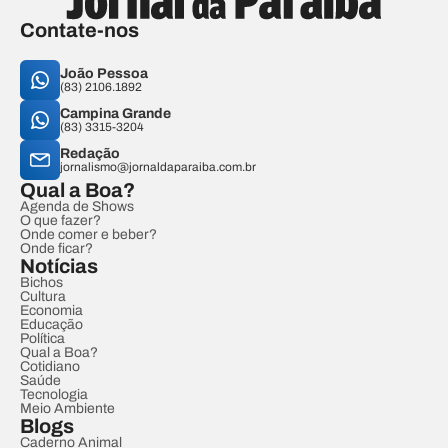
Contate-nos
João Pessoa
(83) 2106.1892
Campina Grande
(83) 3315-3204
Redação
jornalismo@jornaldaparaiba.com.br
Qual a Boa?
Agenda de Shows
O que fazer?
Onde comer e beber?
Onde ficar?
Notícias
Bichos
Cultura
Economia
Educação
Política
Qual a Boa?
Cotidiano
Saúde
Tecnologia
Meio Ambiente
Blogs
Caderno Animal