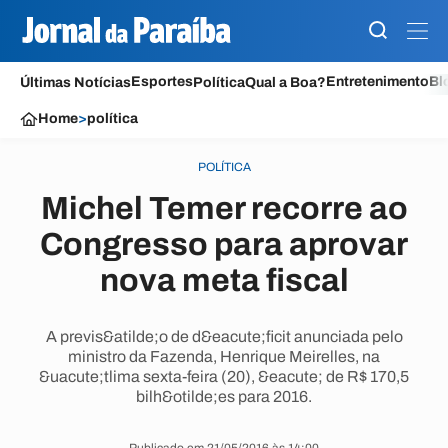
Esportes
Entretenimento
Bl
Últimas Notícias
Política
Qual a Boa?
Home
>
política
POLÍTICA
Michel Temer recorre ao
Congresso para aprovar
nova meta fiscal
A previs&atilde;o de d&eacute;ficit anunciada pelo
ministro da Fazenda, Henrique Meirelles, na
&uacute;tlima sexta-feira (20), &eacute; de R$ 170,5
bilh&otilde;es para 2016.