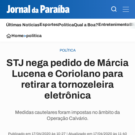
Esportes
Entretenimento
Bl
Últimas Notícias
Política
Qual a Boa?
Home
>
política
POLÍTICA
STJ nega pedido de Márcia
Lucena e Coriolano para
retirar a tornozeleira
eletrônica
Medidas cautelares foram impostas no âmbito da
Operação Calvário.
Publicado em 17/04/2020 às 10:27 | Atualizado em 17/04/2020 às 11:40