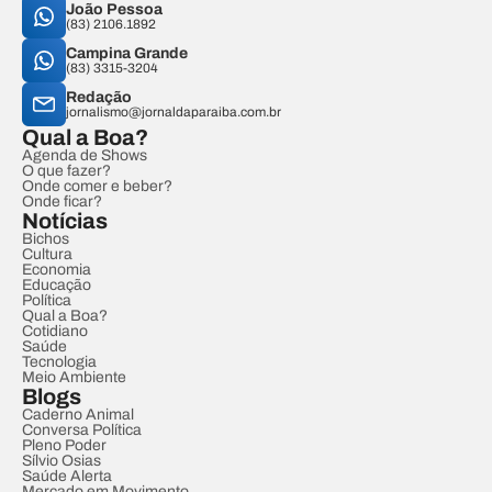
João Pessoa
(83) 2106.1892
Campina Grande
(83) 3315-3204
Redação
jornalismo@jornaldaparaiba.com.br
Qual a Boa?
Agenda de Shows
O que fazer?
Onde comer e beber?
Onde ficar?
Notícias
Bichos
Cultura
Economia
Educação
Política
Qual a Boa?
Cotidiano
Saúde
Tecnologia
Meio Ambiente
Blogs
Caderno Animal
Conversa Política
Pleno Poder
Sílvio Osias
Saúde Alerta
Mercado em Movimento