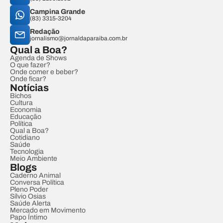
Campina Grande
(83) 3315-3204
Redação
jornalismo@jornaldaparaiba.com.br
Qual a Boa?
Agenda de Shows
O que fazer?
Onde comer e beber?
Onde ficar?
Notícias
Bichos
Cultura
Economia
Educação
Política
Qual a Boa?
Cotidiano
Saúde
Tecnologia
Meio Ambiente
Blogs
Caderno Animal
Conversa Política
Pleno Poder
Sílvio Osias
Saúde Alerta
Mercado em Movimento
Papo Íntimo