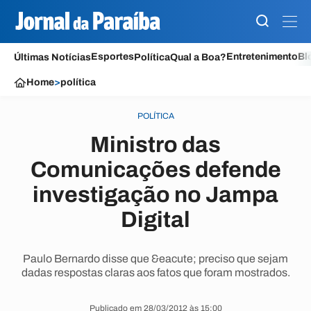
Esportes
Entretenimento
Bl
Últimas Notícias
Política
Qual a Boa?
Home
>
política
POLÍTICA
Ministro das
Comunicações defende
investigação no Jampa
Digital
Paulo Bernardo disse que &eacute; preciso que sejam
dadas respostas claras aos fatos que foram mostrados.
Publicado em 28/03/2012 às 15:00