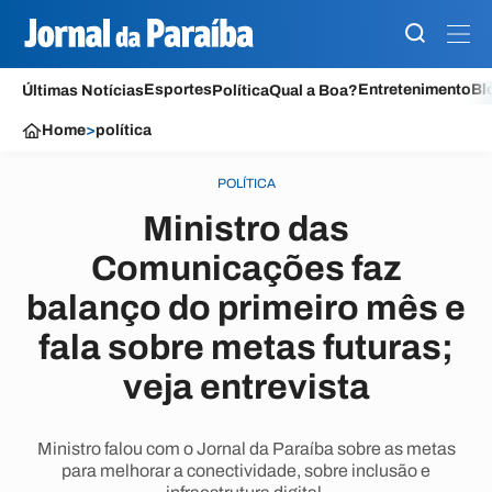
Esportes
Entretenimento
Bl
Últimas Notícias
Política
Qual a Boa?
Home
>
política
POLÍTICA
Ministro das
Comunicações faz
balanço do primeiro mês e
fala sobre metas futuras;
veja entrevista
Ministro falou com o Jornal da Paraíba sobre as metas
para melhorar a conectividade, sobre inclusão e