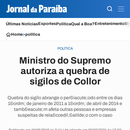
Esportes
Entretenimento
Bl
Últimas Notícias
Política
Qual a Boa?
Home
>
política
POLÍTICA
Ministro do Supremo
autoriza a quebra de
sigilos de Collor
Quebra do sigilo abrange o per&iacute;odo entre os dias
1&ordm; de janeiro de 2011 a 1&ordm; de abril de 2014 e
tamb&eacute;m afeta outras pessoas e empresas
suspeitas de rela&ccedil;&atilde;o com o caso