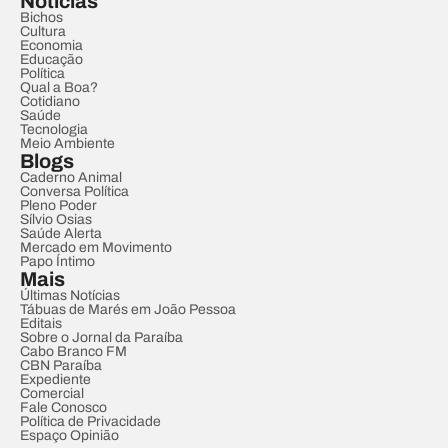
Notícias
Bichos
Cultura
Economia
Educação
Política
Qual a Boa?
Cotidiano
Saúde
Tecnologia
Meio Ambiente
Blogs
Caderno Animal
Conversa Política
Pleno Poder
Sílvio Osias
Saúde Alerta
Mercado em Movimento
Papo Íntimo
Mais
Últimas Notícias
Tábuas de Marés em João Pessoa
Editais
Sobre o Jornal da Paraíba
Cabo Branco FM
CBN Paraíba
Expediente
Comercial
Fale Conosco
Política de Privacidade
Espaço Opinião