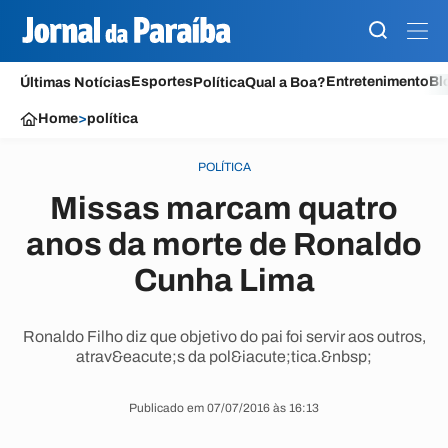
Esportes
Entretenimento
Bl
Últimas Notícias
Política
Qual a Boa?
Home
>
política
POLÍTICA
Missas marcam quatro
anos da morte de Ronaldo
Cunha Lima
Ronaldo Filho diz que objetivo do pai foi servir aos outros,
atrav&eacute;s da pol&iacute;tica.&nbsp;
Publicado em 07/07/2016 às 16:13