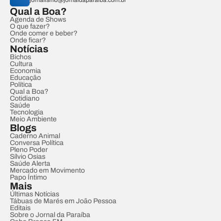
jornalismo@jornaldaparaiba.com.br
Qual a Boa?
Agenda de Shows
O que fazer?
Onde comer e beber?
Onde ficar?
Notícias
Bichos
Cultura
Economia
Educação
Política
Qual a Boa?
Cotidiano
Saúde
Tecnologia
Meio Ambiente
Blogs
Caderno Animal
Conversa Política
Pleno Poder
Sílvio Osias
Saúde Alerta
Mercado em Movimento
Papo Íntimo
Mais
Últimas Notícias
Tábuas de Marés em João Pessoa
Editais
Sobre o Jornal da Paraíba