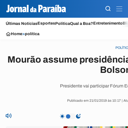
Esportes
Entretenimento
Bl
Últimas Notícias
Política
Qual a Boa?
Home
>
política
POLÍTI
Mourão assume presidência
Bolso
Presidente vai participar Fórum 
Publicado em 21/01/2019 às 10:17 | At