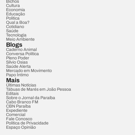
Bichos
Cultura
Economia
Educação
Política
Qual a Boa?
Cotidiano
Saúde
Tecnologia
Meio Ambiente
Blogs
Caderno Animal
Conversa Política
Pleno Poder
Sílvio Osias
Saúde Alerta
Mercado em Movimento
Papo Íntimo
Mais
Últimas Notícias
Tábuas de Marés em João Pessoa
Editais
Sobre o Jornal da Paraíba
Cabo Branco FM
CBN Paraíba
Expediente
Comercial
Fale Conosco
Política de Privacidade
Espaço Opinião