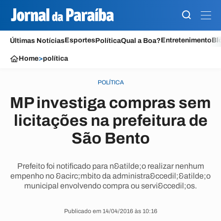
Esportes
Entretenimento
Bl
Últimas Notícias
Política
Qual a Boa?
Home
>
política
POLÍTICA
MP investiga compras sem
licitações na prefeitura de
São Bento
Prefeito foi notificado para n&atilde;o realizar nenhum
empenho no &acirc;mbito da administra&ccedil;&atilde;o
municipal envolvendo compra ou servi&ccedil;os.
Publicado em 14/04/2016 às 10:16