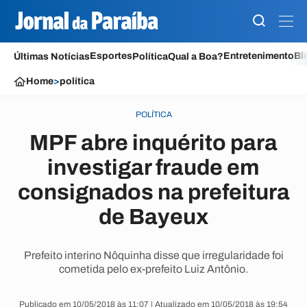
Esportes
Entretenimento
Bl
Últimas Notícias
Política
Qual a Boa?
Home
>
política
POLÍTICA
MPF abre inquérito para
investigar fraude em
consignados na prefeitura
de Bayeux
Prefeito interino Nôquinha disse que irregularidade foi
cometida pelo ex-prefeito Luiz Antônio.
Publicado em 10/05/2018 às 11:07 | Atualizado em 10/05/2018 às 19:54