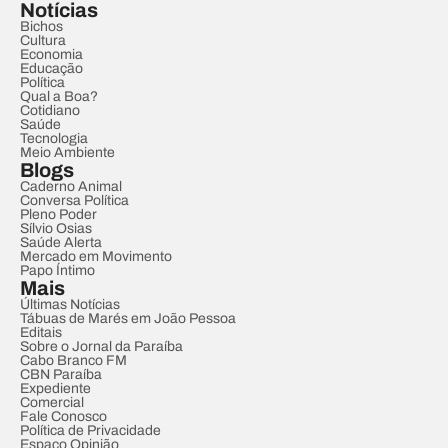
Notícias
Bichos
Cultura
Economia
Educação
Política
Qual a Boa?
Cotidiano
Saúde
Tecnologia
Meio Ambiente
Blogs
Caderno Animal
Conversa Política
Pleno Poder
Sílvio Osias
Saúde Alerta
Mercado em Movimento
Papo Íntimo
Mais
Últimas Notícias
Tábuas de Marés em João Pessoa
Editais
Sobre o Jornal da Paraíba
Cabo Branco FM
CBN Paraíba
Expediente
Comercial
Fale Conosco
Política de Privacidade
Espaço Opinião