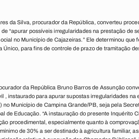
res da Silva, procurador da República, converteu proc
vo de “apurar possíveis irregularidades na prestação de 
ocial no Município de Cajazeiras.” Ele determinou que 
a Único, para fins de controle de prazo de tramitação d
rocurador da República Bruno Barros de Assunção conv
ivil , instaurado para apurar supostas irregularidades 
 no Município de Campina Grande/PB, seja pela Secret
pal de Educação. “A instauração do presente Inquérito C
rução procedimental, especialmente quanto à comprovaç
ínimo de 30% a ser destinado à agricultura familiar, 