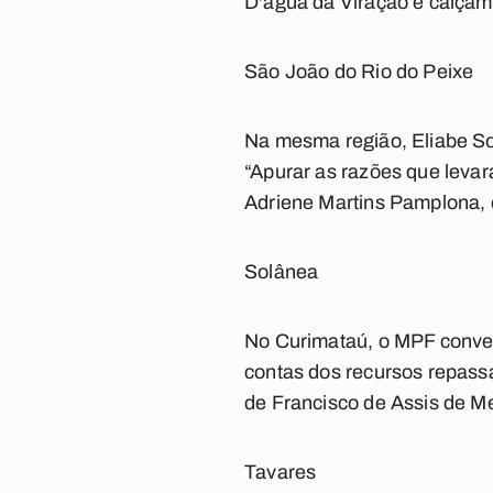
D'água da Viração e calçame
São João do Rio do Peixe
Na mesma região, Eliabe Soa
“Apurar as razões que levar
Adriene Martins Pamplona, d
Solânea
No Curimataú, o MPF convert
contas dos recursos repass
de Francisco de Assis de M
Tavares