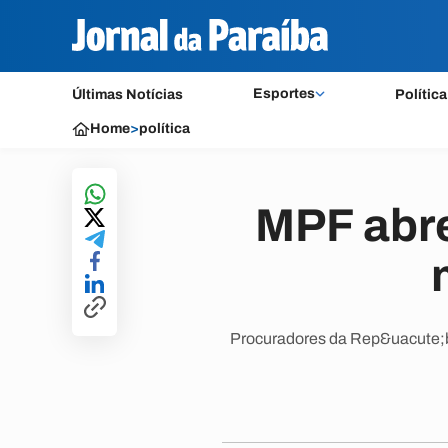
Esportes
Últimas Notícias
Política
Home
>
política
MPF abre
Procuradores da Rep&uacute;b