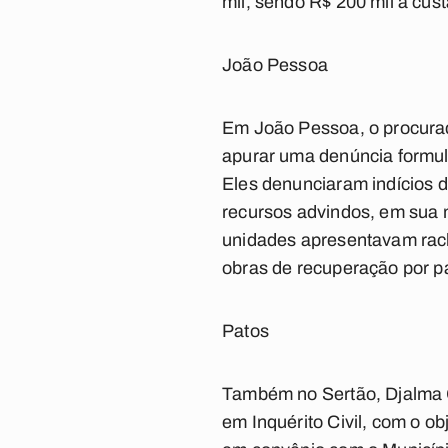
mil, sendo R$ 200 mil à cust
João Pessoa
Em João Pessoa, o procurad
apurar uma denúncia formul
Eles denunciaram indícios 
recursos advindos, em sua m
unidades apresentavam rac
obras de recuperação por pa
Patos
Também no Sertão, Djalma G
em Inquérito Civil, com o o