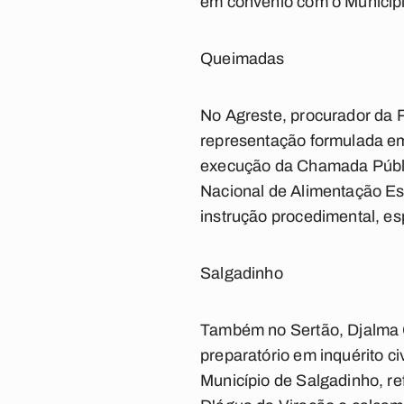
em convênio com o Municípi
Queimadas
No Agreste, procurador da R
representação formulada em
execução da Chamada Públic
Nacional de Alimentação Es
instrução procedimental, es
Salgadinho
Também no Sertão, Djalma G
preparatório em inquérito ci
Município de Salgadinho, r