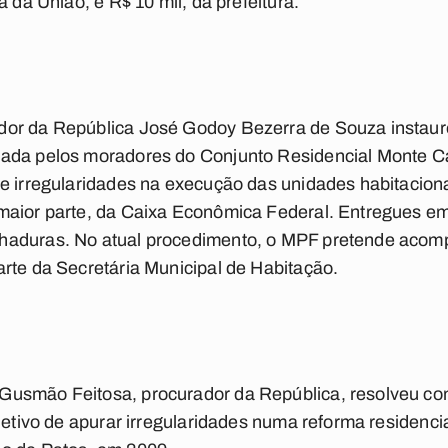
a da União, e R$ 10 mil, da prefeitura.
or da República José Godoy Bezerra de Souza instaurou
ada pelos moradores do Conjunto Residencial Monte Ca
de irregularidades na execução das unidades habitacion
aior parte, da Caixa Econômica Federal. Entregues em 
haduras. No atual procedimento, o MPF pretende acom
rte da Secretária Municipal de Habitação.
usmão Feitosa, procurador da República, resolveu con
bjetivo de apurar irregularidades numa reforma residenc