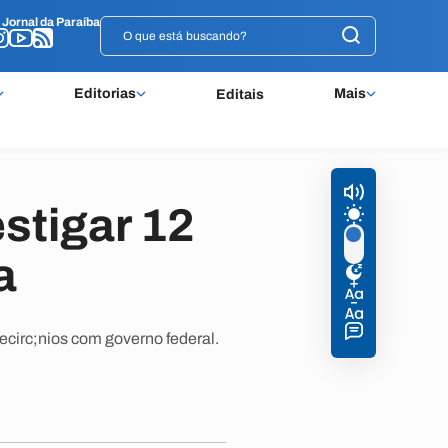
o
o
Jornal da Paraíba
Jornal da Paraíba
Editorias
Mais
Editais
stigar 12
a
irc;nios com governo federal.