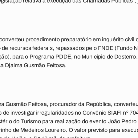
gislação relativa à execução das Chamadas Públicas”, ju
converteu procedimento preparatório em inquérito civil 
ão de recursos federais, repassados pelo FNDE (Fundo N
o), para o Programa PDDE, no Município de Desterro. O
ca Djalma Gusmão Feitosa.
ma Gusmão Feitosa, procurador da República, converteu
ivo de investigar irregularidades no Convênio SIAFI nº 7
stério do Turismo para realização do evento João Pedr
inho de Medeiros Loureiro. O valor previsto para execu