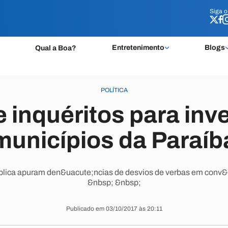
Siga 
Siga 
Entretenimento
Blogs
Qual a Boa?
POLÍTICA
 inquéritos para inve
municípios da Paraíb
lica apuram den&uacute;ncias de desvios de verbas em conv&ec
&nbsp; &nbsp;
Publicado em 03/10/2017 às 20:11