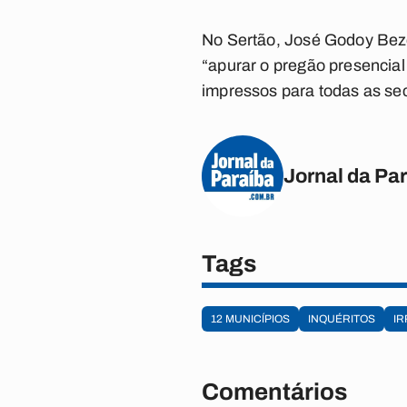
No Sertão, José Godoy Bezer
“apurar o pregão presencial
impressos para todas as sec
Jornal da Pa
Tags
12 MUNICÍPIOS
INQUÉRITOS
I
Comentários