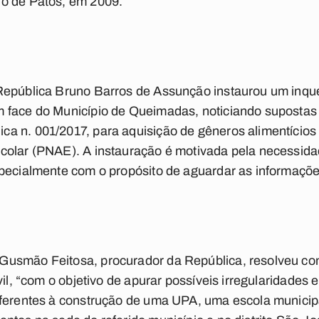
o de Patos, em 2009.
epública Bruno Barros de Assunção instaurou um inquér
 face do Município de Queimadas, noticiando supostas 
a n. 001/2017, para aquisição de gêneros alimentício
colar (PNAE). A instauração é motivada pela necessida
pecialmente com o propósito de aguardar as informaçõe
usmão Feitosa, procurador da República, resolveu co
vil, “com o objetivo de apurar possíveis irregularidades 
eferentes à construção de uma UPA, uma escola munici