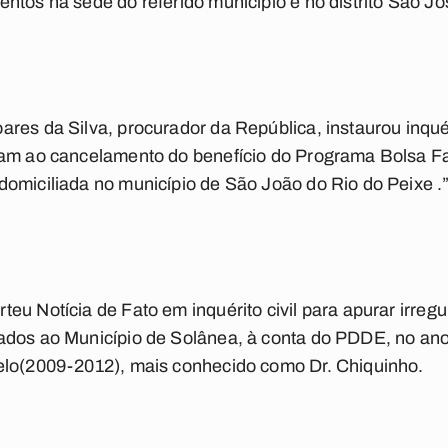
ntos na sede do referido município e no distrito São Jo
res da Silva, procurador da República, instaurou inquéri
am ao cancelamento do benefício do Programa Bolsa Famí
omiciliada no município de São João do Rio do Peixe .
eu Notícia de Fato em inquérito civil para apurar irreg
ados ao Município de Solânea, à conta do PDDE, no ano
elo(2009-2012), mais conhecido como Dr. Chiquinho.