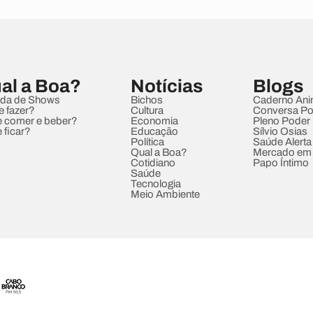
al a Boa?
Notícias
Blogs
da de Shows
Bichos
Caderno Ani
e fazer?
Cultura
Conversa Pol
 comer e beber?
Economia
Pleno Poder
 ficar?
Educação
Sílvio Osias
Política
Saúde Alerta
Qual a Boa?
Mercado em
Cotidiano
Papo Íntimo
Saúde
Tecnologia
Meio Ambiente