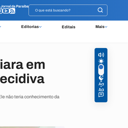
o
o
Jornal da Paraíba
Jornal da Paraíba
Editorias
Mais
Editais
biara em
ecidiva
Ele não teria conhecimento da