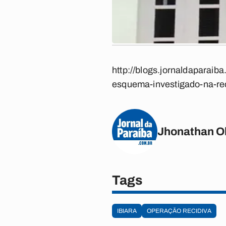
http://blogs.jornaldaparaib
esquema-investigado-na-rec
Jhonathan Ol
Tags
IBIARA
OPERAÇÃO RECIDIVA