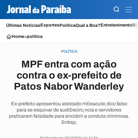
Esportes
Entretenimento
Bl
Últimas Notícias
Política
Qual a Boa?
Home
>
política
POLÍTICA
MPF entra com ação
contra o ex-prefeito de
Patos Nabor Wanderley
Ex-prefeito apresentou atestado m&eacute;dico falso
para se esquivar de audi&ecirc;ncia e servidores
praticaram falsidade para encobrir a conduta criminosa.
&nbsp;