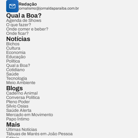
Redação
jornalismo@jornaldaparaiba.com.br
Qual a Boa?
Agenda de Shows
O que fazer?
Onde comer e beber?
Onde ficar?
Notícias
Bichos
Cultura
Economia
Educação
Política
Qual a Boa?
Cotidiano
Saúde
Tecnologia
Meio Ambiente
Blogs
Caderno Animal
Conversa Política
Pleno Poder
Sílvio Osias
Saúde Alerta
Mercado em Movimento
Papo Íntimo
Mais
Últimas Notícias
Tábuas de Marés em João Pessoa