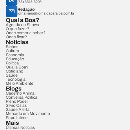
(83) 3315-3204
Redação
jornalismo@jornaldaparaiba.com.br
Qual a Boa?
Agenda de Shows
O que fazer?
Onde comer e beber?
Onde ficar?
Notícias
Bichos
Cultura
Economia
Educação
Política
Qual a Boa?
Cotidiano
Saúde
Tecnologia
Meio Ambiente
Blogs
Caderno Animal
Conversa Política
Pleno Poder
Sílvio Osias
Saúde Alerta
Mercado em Movimento
Papo Íntimo
Mais
Últimas Notícias