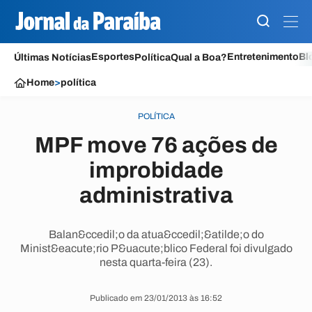
Esportes
Entretenimento
Bl
Últimas Notícias
Política
Qual a Boa?
Home
>
política
POLÍTICA
MPF move 76 ações de
improbidade
administrativa
Balan&ccedil;o da atua&ccedil;&atilde;o do
Minist&eacute;rio P&uacute;blico Federal foi divulgado
nesta quarta-feira (23).
Publicado em 23/01/2013 às 16:52