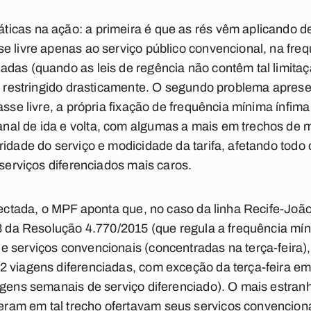
icas na ação: a primeira é que as rés vêm aplicando d
e livre apenas ao serviço público convencional, na fre
das (quando as leis de regência não contêm tal limitaç
to restringido drasticamente. O segundo problema apres
asse livre, a própria fixação de frequência mínima ínfim
al de ida e volta, com algumas a mais em trechos de m
ridade do serviço e modicidade da tarifa, afetando todo 
 serviços diferenciados mais caros.
etectada, o MPF aponta que, no caso da linha Recife-Joã
33 da Resolução 4.770/2015 (que regula a frequência mí
e serviços convencionais (concentradas na terça-feira)
 viagens diferenciadas, com exceção da terça-feira em
agens semanais de serviço diferenciado). O mais estran
am em tal trecho ofertavam seus serviços convencionais