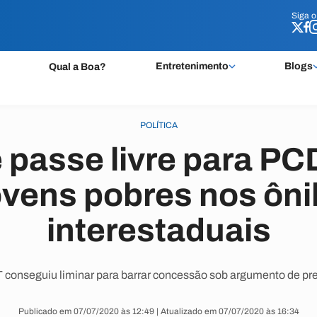
Siga 
Siga 
Entretenimento
Blogs
Qual a Boa?
POLÍTICA
passe livre para PC
ovens pobres nos ôn
interestaduais
conseguiu liminar para barrar concessão sob argumento de pre
Publicado em 07/07/2020 às 12:49 | Atualizado em 07/07/2020 às 16:34