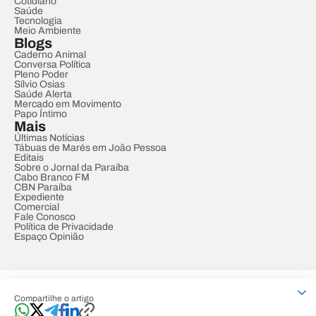
Cotidiano
Saúde
Tecnologia
Meio Ambiente
Blogs
Caderno Animal
Conversa Política
Pleno Poder
Sílvio Osias
Saúde Alerta
Mercado em Movimento
Papo Íntimo
Mais
Últimas Notícias
Tábuas de Marés em João Pessoa
Editais
Sobre o Jornal da Paraíba
Cabo Branco FM
CBN Paraíba
Expediente
Comercial
Fale Conosco
Política de Privacidade
Espaço Opinião
© REDE PARAÍBA DE COMUNICAÇÃO
Compartilhe o artigo
Developed by
Designed by