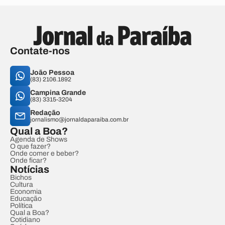
Contate-nos
João Pessoa
(83) 2106.1892
Campina Grande
(83) 3315-3204
Redação
jornalismo@jornaldaparaiba.com.br
Qual a Boa?
Agenda de Shows
O que fazer?
Onde comer e beber?
Onde ficar?
Notícias
Bichos
Cultura
Economia
Educação
Política
Qual a Boa?
Cotidiano