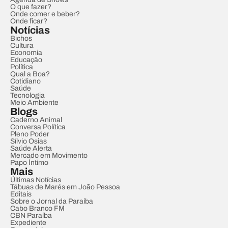
O que fazer?
Onde comer e beber?
Onde ficar?
Notícias
Bichos
Cultura
Economia
Educação
Política
Qual a Boa?
Cotidiano
Saúde
Tecnologia
Meio Ambiente
Blogs
Caderno Animal
Conversa Política
Pleno Poder
Sílvio Osias
Saúde Alerta
Mercado em Movimento
Papo Íntimo
Mais
Últimas Notícias
Tábuas de Marés em João Pessoa
Editais
Sobre o Jornal da Paraíba
Cabo Branco FM
CBN Paraíba
Expediente