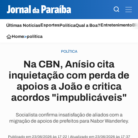
Esportes
Entretenimento
Bl
Últimas Notícias
Política
Qual a Boa?
Home
>
política
POLÍTICA
Na CBN, Anísio cita
inquietação com perda de
apoios a João e critica
acordos "impublicáveis"
Socialista confirma insatisfação de aliados com a
migração de apoios de prefeitos para Nabor Wanderley.
Publicado em 23/06/2026 às 17:22 | Atualizado em 23/06/2026 às 17:37