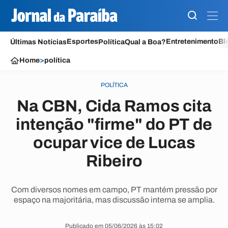
Esportes
Entretenimento
Bl
Últimas Notícias
Política
Qual a Boa?
Home
>
política
POLÍTICA
Na CBN, Cida Ramos cita
intenção "firme" do PT de
ocupar vice de Lucas
Ribeiro
Com diversos nomes em campo, PT mantém pressão por
espaço na majoritária, mas discussão interna se amplia.
Publicado em 05/06/2026 às 15:02