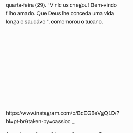
quarta-feira (29). “Vinícius chegou! Bem-vindo
filho amado. Que Deus lhe conceda uma vida
longa e saudável”, comemorou o tucano.
https://www.instagram.com/p/BcEG8eVgQ1D/?
hl=pt-br&taken-by=cassiocl_