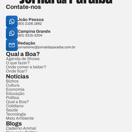
Contate-nos
João Pessoa
(83) 2106.1892
Campina Grande
(83) 3315-3204
Redação
jornalismo@jornaldaparaiba.com.br
Qual a Boa?
Agenda de Shows
O que fazer?
Onde comer e beber?
Onde ficar?
Notícias
Bichos
Cultura
Economia
Educação
Política
Qual a Boa?
Cotidiano
Saúde
Tecnologia
Meio Ambiente
Blogs
Caderno Animal