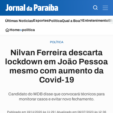
Esportes
Entretenimento
Bl
Últimas Notícias
Política
Qual a Boa?
Home
>
política
POLÍTICA
Nilvan Ferreira descarta
lockdown em João Pessoa
mesmo com aumento da
Covid-19
Candidato do MDB disse que convocará técnicos para
monitorar casos e evitar novo fechamento.
Publicado em 19/11/2020 às 11:29 | Atualizado em 06/07/2023 às 12:36