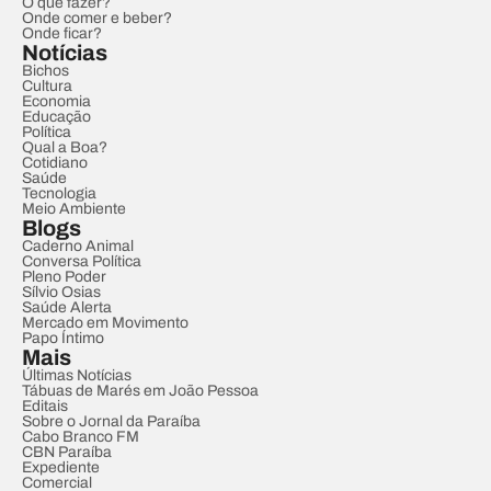
O que fazer?
Onde comer e beber?
Onde ficar?
Notícias
Bichos
Cultura
Economia
Educação
Política
Qual a Boa?
Cotidiano
Saúde
Tecnologia
Meio Ambiente
Blogs
Caderno Animal
Conversa Política
Pleno Poder
Sílvio Osias
Saúde Alerta
Mercado em Movimento
Papo Íntimo
Mais
Últimas Notícias
Tábuas de Marés em João Pessoa
Editais
Sobre o Jornal da Paraíba
Cabo Branco FM
CBN Paraíba
Expediente
Comercial