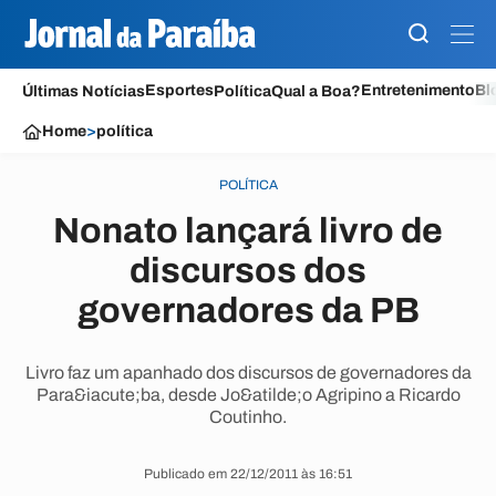
Esportes
Entretenimento
Bl
Últimas Notícias
Política
Qual a Boa?
Home
>
política
POLÍTICA
Nonato lançará livro de
discursos dos
governadores da PB
Livro faz um apanhado dos discursos de governadores da
Para&iacute;ba, desde Jo&atilde;o Agripino a Ricardo
Coutinho.
Publicado em 22/12/2011 às 16:51