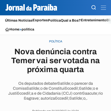
Esportes
Entretenimento
Bl
Últimas Notícias
Política
Qual a Boa?
Home
>
política
POLÍTICA
Nova denúncia contra
Temer vai ser votada na
próxima quarta
Os deputados debater&atilde;o parecer da
Comiss&atilde;o de Constitui&ccedil;&atilde;o e
Justi&ccedil;a e de Cidadania (CCJ) contr&aacute;rio
&agrave; autoriza&ccedil;&atilde;o,.