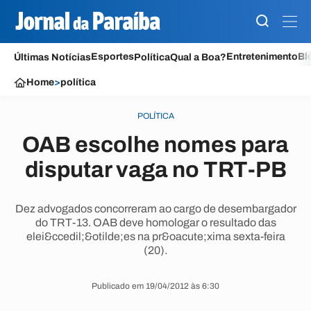
Esportes
Entretenimento
Bl
Últimas Notícias
Política
Qual a Boa?
Home
>
política
POLÍTICA
OAB escolhe nomes para
disputar vaga no TRT-PB
Dez advogados concorreram ao cargo de desembargador
do TRT-13. OAB deve homologar o resultado das
elei&ccedil;&otilde;es na pr&oacute;xima sexta-feira
(20).
Publicado em 19/04/2012 às 6:30