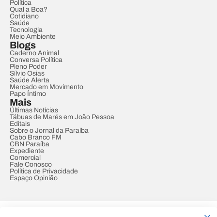
Política
Qual a Boa?
Cotidiano
Saúde
Tecnologia
Meio Ambiente
Blogs
Caderno Animal
Conversa Política
Pleno Poder
Sílvio Osias
Saúde Alerta
Mercado em Movimento
Papo Íntimo
Mais
Últimas Notícias
Tábuas de Marés em João Pessoa
Editais
Sobre o Jornal da Paraíba
Cabo Branco FM
CBN Paraíba
Expediente
Comercial
Fale Conosco
Política de Privacidade
Espaço Opinião
© REDE PARAÍBA DE COMUNICAÇÃO