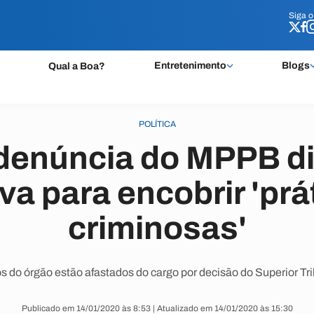
Siga 
Siga 
Entretenimento
Blogs
Qual a Boa?
POLÍTICA
 denúncia do MPPB d
va para encobrir 'prá
criminosas'
s do órgão estão afastados do cargo por decisão do Superior Tri
Publicado em 14/01/2020 às 8:53 | Atualizado em 14/01/2020 às 15:30