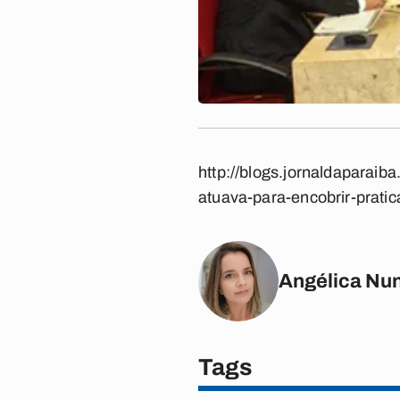
http://blogs.jornaldaparai
atuava-para-encobrir-pratic
Angélica Nu
Tags