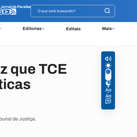
o
o
Jornal da Paraíba
Jornal da Paraíba
Editorias
Mais
Editais
iz que TCE
ticas
bunal de Justiça.