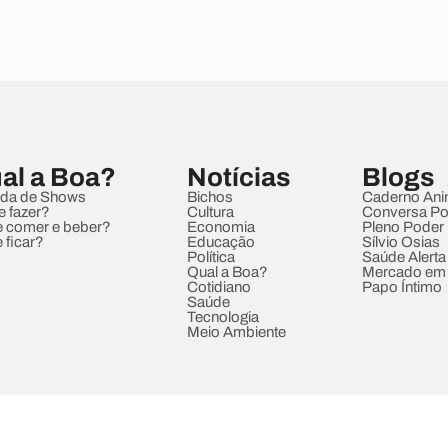
al a Boa?
Notícias
Blogs
da de Shows
Bichos
Caderno Ani
e fazer?
Cultura
Conversa Pol
 comer e beber?
Economia
Pleno Poder
 ficar?
Educação
Sílvio Osias
Política
Saúde Alerta
Qual a Boa?
Mercado em
Cotidiano
Papo Íntimo
Saúde
Tecnologia
Meio Ambiente