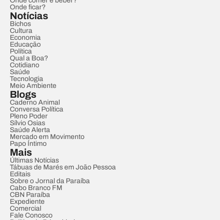
Onde comer e beber?
Onde ficar?
Notícias
Bichos
Cultura
Economia
Educação
Política
Qual a Boa?
Cotidiano
Saúde
Tecnologia
Meio Ambiente
Blogs
Caderno Animal
Conversa Política
Pleno Poder
Sílvio Osias
Saúde Alerta
Mercado em Movimento
Papo Íntimo
Mais
Últimas Notícias
Tábuas de Marés em João Pessoa
Editais
Sobre o Jornal da Paraíba
Cabo Branco FM
CBN Paraíba
Expediente
Comercial
Fale Conosco