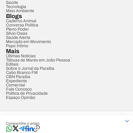
Saúde
Tecnologia
Meio Ambiente
Blogs
Caderno Animal
Conversa Política
Pleno Poder
Sílvio Osias
Saúde Alerta
Mercado em Movimento
Papo Íntimo
Mais
Últimas Notícias
Tábuas de Marés em João Pessoa
Editais
Sobre o Jornal da Paraíba
Cabo Branco FM
CBN Paraíba
Expediente
Comercial
Fale Conosco
Política de Privacidade
Espaço Opinião
© REDE PARAÍBA DE COMUNICAÇÃO
Compartilhe o artigo
Developed by
Designed by