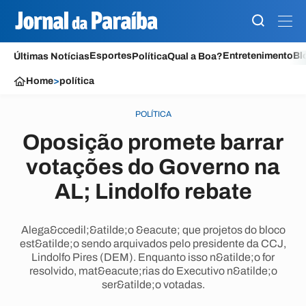
Esportes
Entretenimento
Bl
Últimas Notícias
Política
Qual a Boa?
Home
>
política
POLÍTICA
Oposição promete barrar
votações do Governo na
AL; Lindolfo rebate
Alega&ccedil;&atilde;o &eacute; que projetos do bloco
est&atilde;o sendo arquivados pelo presidente da CCJ,
Lindolfo Pires (DEM). Enquanto isso n&atilde;o for
resolvido, mat&eacute;rias do Executivo n&atilde;o
ser&atilde;o votadas.