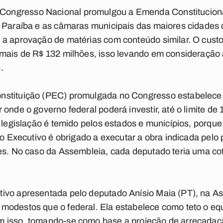
ngresso Nacional promulgou a Emenda Constitucional
a Paraíba e as câmaras municipais das maiores cidades
a aprovação de matérias com conteúdo similar. O custo
 mais de R$ 132 milhões, isso levando em consideração 
.
nstituição (PEC) promulgada no Congresso estabelece 
 onde o governo federal poderá investir, até o limite de
 legislação é temido pelos estados e municípios, porque,
e o Executivo é obrigado a executar a obra indicada pel
es. No caso da Assembleia, cada deputado teria uma co
ivo apresentada pelo deputado Anísio Maia (PT), na As
modestos que o federal. Ela estabelece como teto o eq
 isso, tomando-se como base a projeção de arrecadaçã