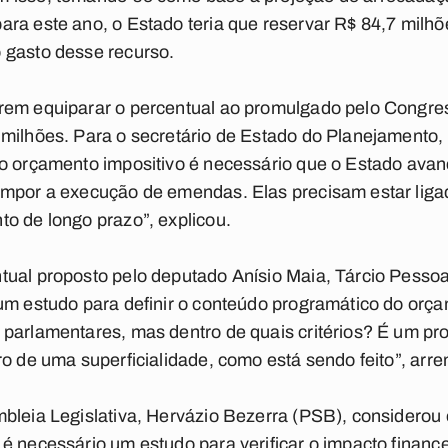
ra este ano, o Estado teria que reservar R$ 84,7 milhõ
 gasto desse recurso.
rem equiparar o percentual ao promulgado pelo Congres
milhões. Para o secretário de Estado do Planejamento,
 o orçamento impositivo é necessário que o Estado ava
impor a execução de emendas. Elas precisam estar liga
o de longo prazo”, explicou.
tual proposto pelo deputado Anísio Maia, Tárcio Pessoa
um estudo para definir o conteúdo programático do orça
 parlamentares, mas dentro de quais critérios? É um pr
ro de uma superficialidade, como está sendo feito”, arr
bleia Legislativa, Hervázio Bezerra (PSB), considerou
é necessário um estudo para verificar o impacto financ