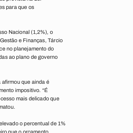
es para que os
so Nacional (1,2%), o
 Gestão e Finanças, Tárcio
nce no planejamento do
das ao plano de governo
 afirmou que ainda é
mento impositivo. “É
ocesso mais delicado que
ematou.
 elevado o percentual de 1%
eiro que o orçamento