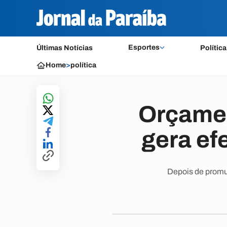
Esportes
Últimas Notícias
Política
Home
>
política
Orçamen
gera ef
Depois de promu