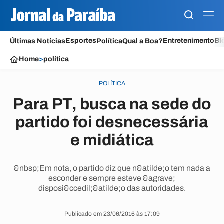
Esportes
Entretenimento
Bl
Últimas Notícias
Política
Qual a Boa?
Home
>
política
POLÍTICA
Para PT, busca na sede do
partido foi desnecessária
e midiática
&nbsp;Em nota, o partido diz que n&atilde;o tem nada a
esconder e sempre esteve &agrave;
disposi&ccedil;&atilde;o das autoridades.
Publicado em 23/06/2016 às 17:09