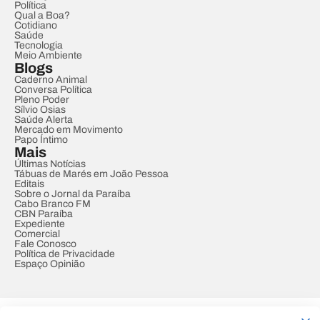
Política
Qual a Boa?
Cotidiano
Saúde
Tecnologia
Meio Ambiente
Blogs
Caderno Animal
Conversa Política
Pleno Poder
Sílvio Osias
Saúde Alerta
Mercado em Movimento
Papo Íntimo
Mais
Últimas Notícias
Tábuas de Marés em João Pessoa
Editais
Sobre o Jornal da Paraíba
Cabo Branco FM
CBN Paraíba
Expediente
Comercial
Fale Conosco
Política de Privacidade
Espaço Opinião
© REDE PARAÍBA DE COMUNICAÇÃO