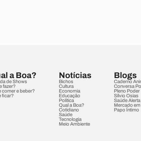
al a Boa?
Notícias
Blogs
da de Shows
Bichos
Caderno Ani
e fazer?
Cultura
Conversa Pol
 comer e beber?
Economia
Pleno Poder
 ficar?
Educação
Sílvio Osias
Política
Saúde Alerta
Qual a Boa?
Mercado em
Cotidiano
Papo Íntimo
Saúde
Tecnologia
Meio Ambiente