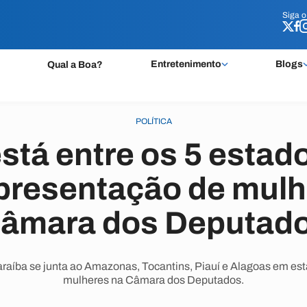
Siga 
Siga 
Entretenimento
Blogs
Qual a Boa?
POLÍTICA
stá entre os 5 estad
presentação de mulh
âmara dos Deputad
araíba se junta ao Amazonas, Tocantins, Piauí e Alagoas em e
mulheres na Câmara dos Deputados.