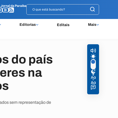
o
o
Jornal da Paraíba
Jornal da Paraíba
Editorias
Mais
Editais
os do país
eres na
os
stados sem representação de