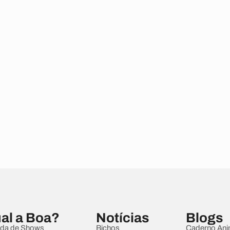
al a Boa?
Notícias
Blogs
da de Shows
Bichos
Caderno Ani