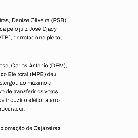
iras, Denise Oliveira (PSB),
da pelo juiz José Djacy
PTB), derrotado no pleito,
poso, Carlos Antônio (DEM),
lico Eleitoral (MPE) deu
ostergou ao máximo a
o de transferir os votos
 induzir o eleitor a erro
procurador.
diplomação de Cajazeiras