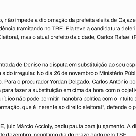
o, não impede a diplomação da prefeita eleita de Cajaze
ência tramitando no TRE. Ela teve a candidatura deferi
eitoral, mas o atual prefeito da cidade, Carlos Rafael (
ntrada de Denise na disputa em substituição ao seu es
a sido irregular. No dia 26 de novembro o Ministério Púb
so. Para o procurador Yordan Delgado, Carlos Antônio p
para fazer a substituição em cima da hora com o objetiv
rídico não pode permitir manobra política com o intuito de
rmação, que é inerente ao direito eleitoral”, defende o 
E, juiz Márcio Accioly, pediu pauta para julgamento. A 
 de dezembro, penúltimo dia do prazo dado pelo TSE.