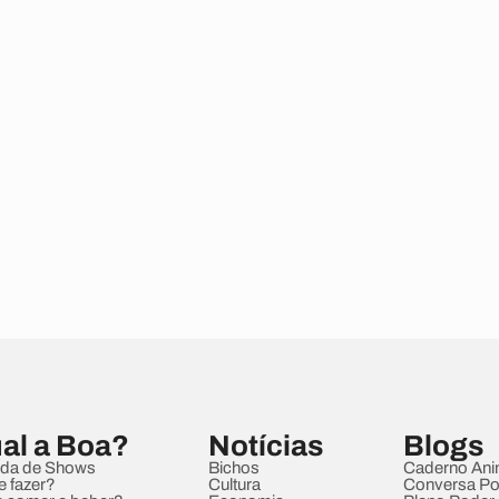
al a Boa?
Notícias
Blogs
da de Shows
Bichos
Caderno Ani
e fazer?
Cultura
Conversa Pol