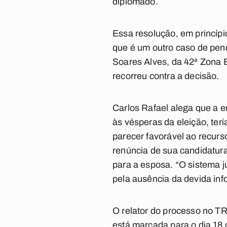
diplomado.
Essa resolução, em princípi
que é um outro caso de pend
Soares Alves, da 42ª Zona El
recorreu contra a decisão.
Carlos Rafael alega que a e
às vésperas da eleição, teri
parecer favorável ao recur
renúncia de sua candidatura 
para a esposa. “O sistema ju
pela ausência da devida info
O relator do processo no TR
está marcada para o dia 18