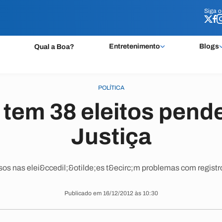
Siga 
Siga 
Entretenimento
Blogs
Qual a Boa?
POLÍTICA
 tem 38 eleitos pend
Justiça
sos nas elei&ccedil;&otilde;es t&ecirc;m problemas com registr
Publicado em 16/12/2012 às 10:30