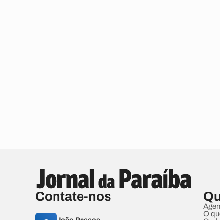
Contate-nos
Qu
Agen
O qu
João Pessoa