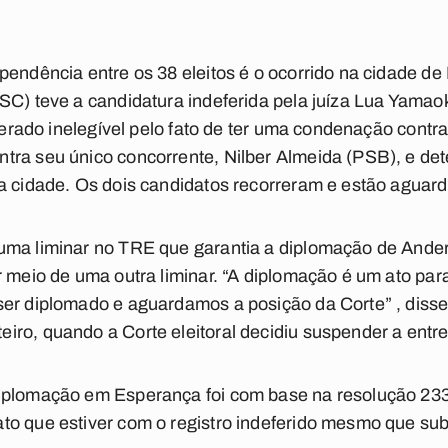
pendência entre os 38 eleitos é o ocorrido na cidade de
SC) teve a candidatura indeferida pela juíza Lua Yamao
iderado inelegível pelo fato de ter uma condenação contr
tra seu único concorrente, Nilber Almeida (PSB), e de
na cidade. Os dois candidatos recorreram e estão agua
uma liminar no TRE que garantia a diplomação de Ander
r meio de uma outra liminar. “A diplomação é um ato par
ser diplomado e aguardamos a posição da Corte” , diss
ro, quando a Corte eleitoral decidiu suspender a entr
iplomação em Esperança foi com base na resolução 233
o que estiver com o registro indeferido mesmo que sub