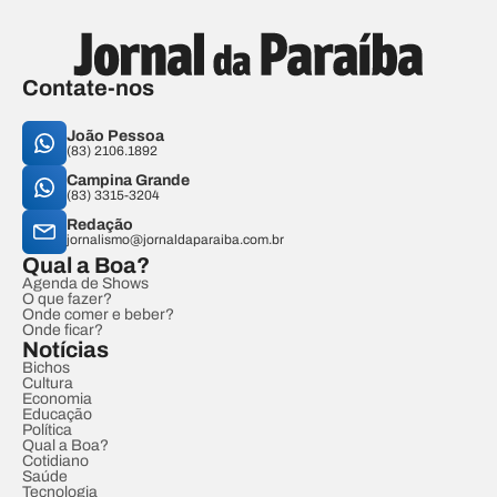
Contate-nos
João Pessoa
(83) 2106.1892
Campina Grande
(83) 3315-3204
Redação
jornalismo@jornaldaparaiba.com.br
Qual a Boa?
Agenda de Shows
O que fazer?
Onde comer e beber?
Onde ficar?
Notícias
Bichos
Cultura
Economia
Educação
Política
Qual a Boa?
Cotidiano
Saúde
Tecnologia