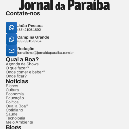
Contate-nos
João Pessoa
(83) 2106.1892
Campina Grande
(83) 3315-3204
Redação
jornalismo@jornaldaparaiba.com.br
Qual a Boa?
Agenda de Shows
O que fazer?
Onde comer e beber?
Onde ficar?
Notícias
Bichos
Cultura
Economia
Educação
Política
Qual a Boa?
Cotidiano
Saúde
Tecnologia
Meio Ambiente
Blogs