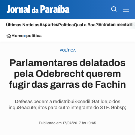
Esportes
Entretenimento
Bl
Últimas Notícias
Política
Qual a Boa?
Home
>
política
POLÍTICA
Parlamentares delatados
pela Odebrecht querem
fugir das garras de Fachin
Defesas pedem a redistribui&ccedil;&atilde;o dos
inqu&eacute;ritos para outro integrante do STF. &nbsp;
Publicado em 17/04/2017 às 19:45