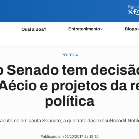
Siga 
Siga 
Entretenimento
Blogs
Qual a Boa?
POLÍTICA
o Senado tem decisã
Aécio e projetos da 
política
cute;ria em pauta &eacute; a que trata das execu&ccedil;&otil
Publicado em 01/10/2017 às 15:10