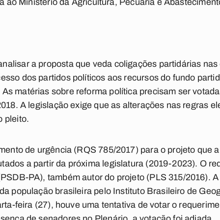
da ao Ministério da Agricultura, Pecuária e Abasteciment
lisar a proposta que veda coligações partidárias nas 
sso dos partidos políticos aos recursos do fundo parti
As matérias sobre reforma política precisam ser votad
2018. A legislação exige que as alterações nas regras el
 pleito.
imento de urgência (RQS 785/2017) para o projeto que a
ados a partir da próxima legislatura (2019-2023). O re
 (PSDB-PA), também autor do projeto (PLS 315/2016). A
a população brasileira pelo Instituto Brasileiro de Geog
rta-feira (27), houve uma tentativa de votar o requerime
sença de senadores no Plenário, a votação foi adiada.