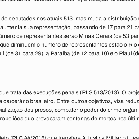
de deputados nos atuais 513, mas muda a distribuição 
 aumenta sua representação, passando de 17 para 21 p
número de representantes serão Minas Gerais (de 53 pa
s que diminuem o número de representantes estão o Rio 
l (de 31 para 29), a Paraíba (de 12 para 10) e o Piauí (d
que trata das execuções penais (PLS 513/2013). O proje
a carcerário brasileiro. Entre outros objetivos, visa redu
cialização dos presos, combater o poder do crime organ
s rebeliões que provocaram centenas de mortes nos últi
jeto (PLC 44/2016) que transfere à Justiça Militar o ju