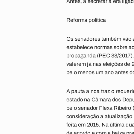
Antes, a secretaria era liga
Reforma política
Os senadores também vão ana
estabelece normas sobre ace
propaganda (PEC 33/2017). 
valerem já nas eleições de 
pelo menos um ano antes do
A pauta ainda traz o requer
estado na Câmara dos Deput
pelo senador Flexa Ribeiro
consideração a atualização d
feita em 2015. Na última qua
de acordo e com a baixa pre