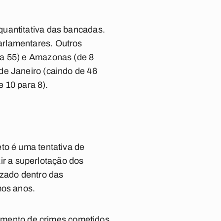
quantitativa das bancadas.
arlamentares. Outros
ra 55) e Amazonas (de 8
de Janeiro (caindo de 46
e 10 para 8).
to é uma tentativa de
zir a superlotação dos
izado dentro das
mos anos.
lgamento de crimes cometidos