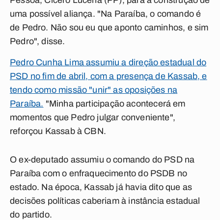
Pessoa, Cícero Lucena (PP), para a construção de
uma possível aliança.
"Na Paraíba, o comando é
de Pedro. Não sou eu que aponto caminhos, e sim
Pedro", disse.
Pedro Cunha Lima assumiu a direção estadual do
PSD no fim de abril, com a presença de Kassab, e
tendo como missão "unir" as oposições na
Paraíba.
"Minha participação acontecerá em
momentos que Pedro julgar conveniente",
reforçou Kassab à CBN.
O ex-deputado assumiu o comando do PSD na
Paraíba com o enfraquecimento do PSDB no
estado. Na época, Kassab já havia dito que as
decisões políticas caberiam à instância estadual
do partido.